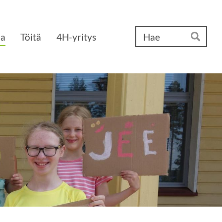
Ha
aa
Töitä
4H-yritys
Hae