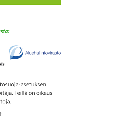
sta:
etosuoja-asetuksen
äjä. Teillä on oikeus
toja.
fi