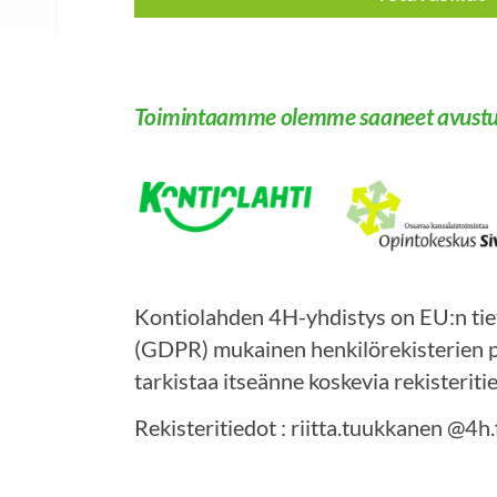
Toimintaamme olemme saaneet avustu
Kontiolahden 4H-yhdistys on EU:n ti
(GDPR) mukainen henkilörekisterien pit
tarkistaa itseänne koskevia rekisteritie
Rekisteritiedot : riitta.tuukkanen @4h.