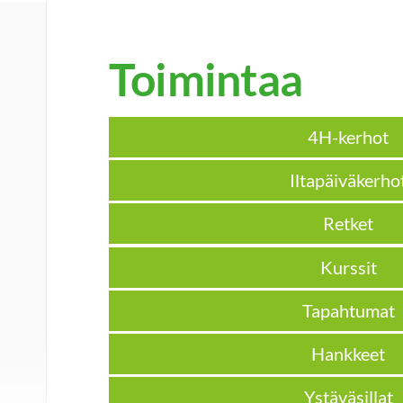
Toimintaa
4H-kerhot
Iltapäiväkerho
Retket
Kurssit
Tapahtumat
Hankkeet
Ystäväsillat