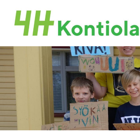
Siirry
sivun
sisältöön
Kontiolahden 4H-yhdistys