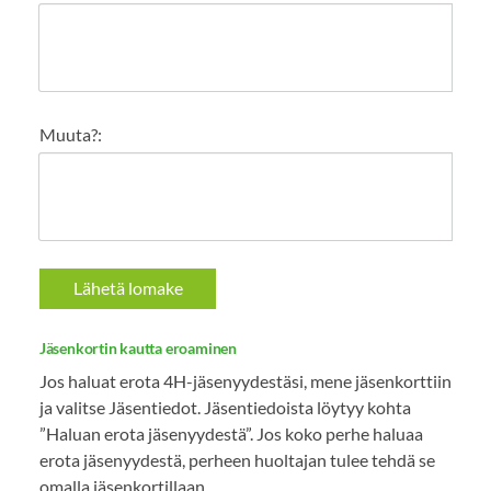
Muuta?:
Lähetä lomake
Jäsenkortin kautta eroaminen
Jos haluat erota 4H-jäsenyydestäsi, mene jäsenkorttiin
ja valitse Jäsentiedot. Jäsentiedoista löytyy kohta
”Haluan erota jäsenyydestä”. Jos koko perhe haluaa
erota jäsenyydestä, perheen huoltajan tulee tehdä se
omalla jäsenkortillaan.