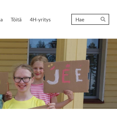
Ha
aa
Töitä
4H-yritys
Hae