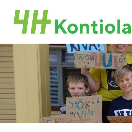
Siirry
sivun
sisältöön
Kontiolahden 4H-yhdistys