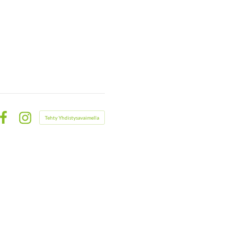
Tehty Yhdistysavaimella
Facebook
Instagram