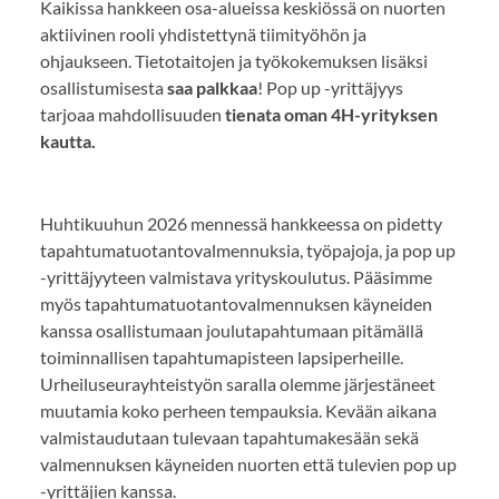
Kaikissa hankkeen osa-alueissa keskiössä on nuorten
aktiivinen rooli yhdistettynä tiimityöhön ja
ohjaukseen. Tietotaitojen ja työkokemuksen lisäksi
osallistumisesta
saa palkkaa
! Pop up -yrittäjyys
tarjoaa mahdollisuuden
tienata oman 4H-yrityksen
kautta.
Huhtikuuhun 2026 mennessä hankkeessa on pidetty
tapahtumatuotantovalmennuksia, työpajoja, ja pop up
-yrittäjyyteen valmistava yrityskoulutus. Pääsimme
myös tapahtumatuotantovalmennuksen käyneiden
kanssa osallistumaan joulutapahtumaan pitämällä
toiminnallisen tapahtumapisteen lapsiperheille.
Urheiluseurayhteistyön saralla olemme järjestäneet
muutamia koko perheen tempauksia. Kevään aikana
valmistaudutaan tulevaan tapahtumakesään sekä
valmennuksen käyneiden nuorten että tulevien pop up
-yrittäjien kanssa.