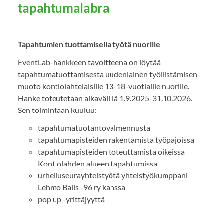
tapahtumalabra
Tapahtumien tuottamisella työtä nuorille
EventLab-hankkeen tavoitteena on löytää
tapahtumatuottamisesta uudenlainen työllistämisen
muoto kontiolahtelaisille 13-18-vuotiaille nuorille.
Hanke toteutetaan aikavälillä 1.9.2025-31.10.2026.
Sen toimintaan kuuluu:
tapahtumatuotantovalmennusta
tapahtumapisteiden rakentamista työpajoissa
tapahtumapisteiden toteuttamista oikeissa
Kontiolahden alueen tapahtumissa
urheiluseurayhteistyötä yhteistyökumppani
Lehmo Balls -96 ry kanssa
pop up -yrittäjyyttä