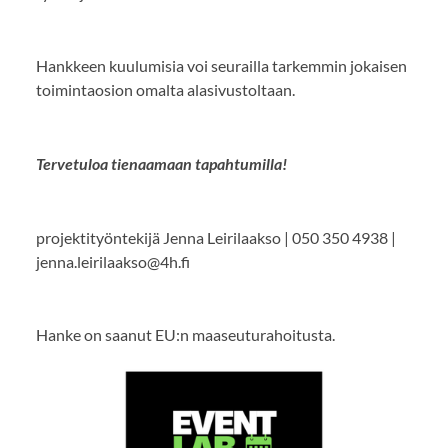
Hankkeen kuulumisia voi seurailla tarkemmin jokaisen
toimintaosion omalta alasivustoltaan.
Tervetuloa tienaamaan tapahtumilla!
projektityöntekijä Jenna Leirilaakso | 050 350 4938 |
jenna.leirilaakso@4h.fi
Hanke on saanut EU:n maaseuturahoitusta.