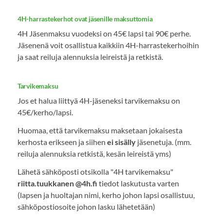
4H-harrastekerhot ovat jäsenille maksuttomia
4H Jäsenmaksu vuodeksi on 45€ lapsi tai 90€ perhe.
Jäsenenä voit osallistua kaikkiin 4H-harrastekerhoihin
ja saat reiluja alennuksia leireistä ja retkistä.
Tarvikemaksu
Jos et halua liittyä 4H-jäseneksi tarvikemaksu on
45€/kerho/lapsi.
Huomaa, että tarvikemaksu maksetaan jokaisesta
kerhosta erikseen ja siihen
ei sisälly
jäsenetuja. (mm.
reiluja alennuksia retkistä, kesän leireistä yms)
Lähetä sähköposti otsikolla "4H tarvikemaksu"
riitta.tuukkanen @4h.fi
tiedot laskutusta varten
(lapsen ja huoltajan nimi, kerho johon lapsi osallistuu,
sähköpostiosoite johon lasku lähetetään)