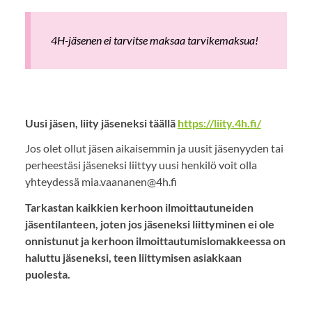
4H-jäsenen ei tarvitse maksaa tarvikemaksua!
Uusi jäsen, liity jäseneksi täällä
https://liity.4h.fi/
Jos olet ollut jäsen aikaisemmin ja uusit jäsenyyden tai
perheestäsi jäseneksi liittyy uusi henkilö voit olla
yhteydessä mia.vaananen@4h.fi
Tarkastan kaikkien kerhoon ilmoittautuneiden
jäsentilanteen, joten jos jäseneksi liittyminen ei ole
onnistunut ja kerhoon ilmoittautumislomakkeessa on
haluttu jäseneksi, teen liittymisen asiakkaan
puolesta.