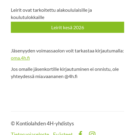
Leirit ovat tarkoitettu alakoululaisille ja
koulutulokkaille
Leirit kesä 2026
Jäsenyyden voimassaolon voit tarkastaa kirjautumalla:
oma.4h.fi
Jos omalle jäsenkortille kirjautuminen ei onnistu, ole
yhteydessä mia.vaananen @4h.fi
©
Kontiolahden 4H-yhdistys
Tietosuojaseloste
Evästeet