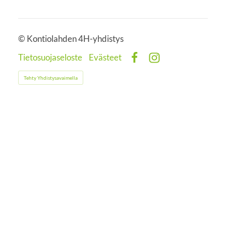
©
Kontiolahden 4H-yhdistys
Tietosuojaseloste
Evästeet
Facebook
Instagram
Tehty Yhdistysavaimella