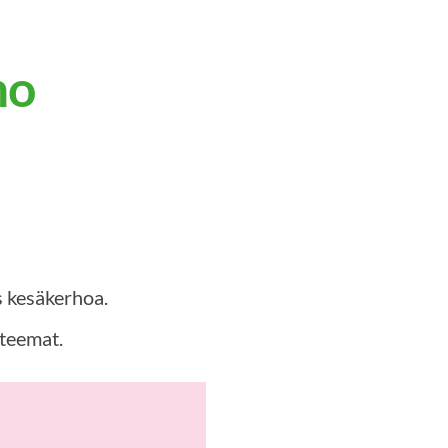
mo
s kesäkerhoa.
 teemat.