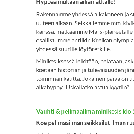
Hyppää mukaan aikamatkalle!
Rakennamme yhdessä aikakoneen ja s
uuteen aikaan. Seikkailemme mm. kivi
kanssa, matkaamme Mars-planeetalle
osallistumme antiikin Kreikan olympia
yhdessä suurille löytöretkille.
Minikesiksessä leikitään, pelataan, aska
koetaan historian ja tulevaisuuden jä
toiminnan kautta. Jokainen päivä on uus
aikahyppy. Uskallatko astua kyytiin?
Vauhti & pelimaailma minikesis klo
Koe pelimaailman seikkailut ilman ru