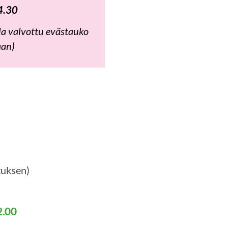
4.30
lla valvottu evästauko
aan)
tuksen)
2.00