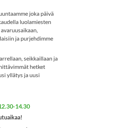
uuntaamme joka päivä
kaudella luolamiesten
 avaruusaikaan,
laisiin ja purjehdimme
rrellaan, seikkaillaan ja
nnittävimmät hetket
i yllätys ja uusi
 12.30-14.30
utuaikaa!