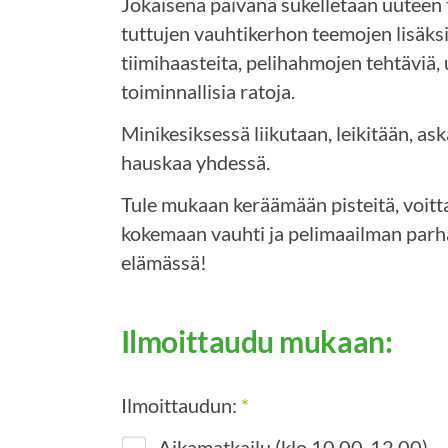
Jokaisena päivänä sukelletaan uuteen
tuttujen vauhtikerhon teemojen lisäks
tiimihaasteita, pelihahmojen tehtäviä, 
toiminnallisia ratoja.
Minikesiksessä liikutaan, leikitään, as
hauskaa yhdessä.
Tule mukaan keräämään pisteitä, voitt
kokemaan vauhti ja pelimaailman parha
elämässä!
Ilmoittaudu mukaan:
Ilmoittaudun:
*
Aikamatkailu (klo 10.00-12.00)