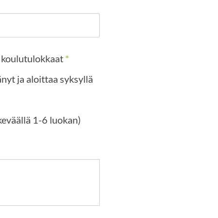
ja koulutulokkaat
*
nyt ja aloittaa syksyllä
Lapseni on kouluikäinen (päättää keväällä 1-6 luokan)