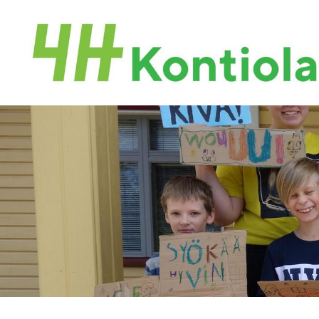
Siirry
sivun
sisältöön
Kontiolahden 4H-yhdistys