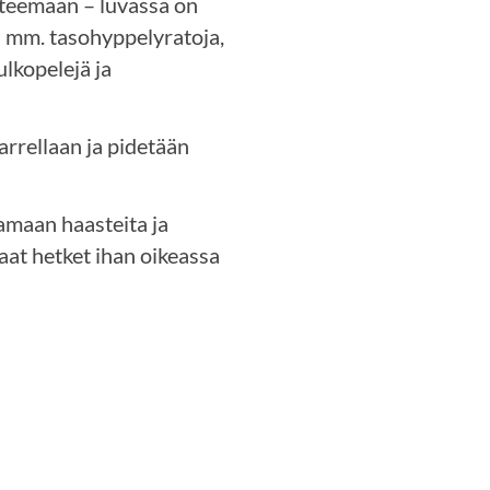
 teemaan – luvassa on
i mm. tasohyppelyratoja,
ulkopelejä ja
karrellaan ja pidetään
amaan haasteita ja
at hetket ihan oikeassa