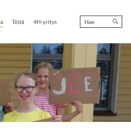
Ha
aa
Töitä
4H-yritys
Hae