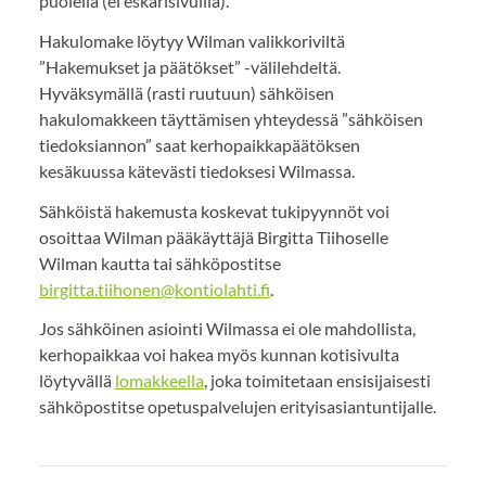
puolella (ei eskarisivuilla).
Hakulomake löytyy Wilman valikkoriviltä
”Hakemukset ja päätökset” -välilehdeltä.
Hyväksymällä (rasti ruutuun) sähköisen
hakulomakkeen täyttämisen yhteydessä ”sähköisen
tiedoksiannon” saat kerhopaikkapäätöksen
kesäkuussa kätevästi tiedoksesi Wilmassa.
Sähköistä hakemusta koskevat tukipyynnöt voi
osoittaa Wilman pääkäyttäjä Birgitta Tiihoselle
Wilman kautta tai sähköpostitse
birgitta.tiihonen@kontiolahti.fi
.
Jos sähköinen asiointi Wilmassa ei ole mahdollista,
kerhopaikkaa voi hakea myös kunnan kotisivulta
löytyvällä
lomakkeella
, joka toimitetaan ensisijaisesti
sähköpostitse opetuspalvelujen erityisasiantuntijalle.